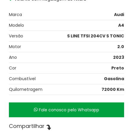
Marca
Audi
Modelo
A4
Versão
S LINE TFSI 204CV S TONIC
Motor
2.0
Ano
2023
Cor
Preto
Combustível
Gasolina
Quilometragem
72000 Km
Fale conosco pelo Whatsapp
Compartilhar