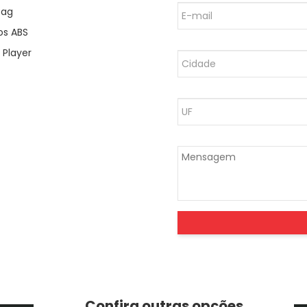
Bag
os ABS
Player
Confira outras opções