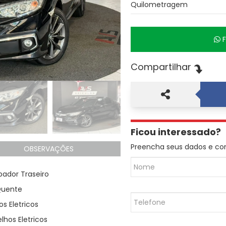
Quilometragem
Compartilhar
Ficou interessado?
Preencha seus dados e co
OBSERVAÇÕES
ador Traseiro
Quente
os Eletricos
lhos Eletricos