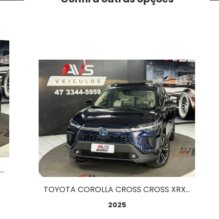
JEEP COMPASS LONG. T270 TB 4X2 FLEX AUT. 1.3
TOYOTA COROLLA CROSS CROSS XRX AUT. (HIBRIDO) 1.8
2025