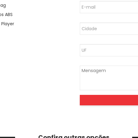
Bag
os ABS
Player
Confira outras opções