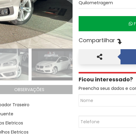
Quilometragem
Compartilhar
Ficou interessado?
Preencha seus dados e co
OBSERVAÇÕES
ador Traseiro
Quente
os Eletricos
lhos Eletricos